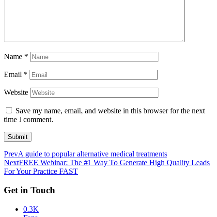
Name
*
Email
*
Website
Save my name, email, and website in this browser for the next
time I comment.
Submit
Prev
A guide to popular alternative medical treatments
Next
FREE Webinar: The #1 Way To Generate High Quality Leads
For Your Practice FAST
Get in Touch
0.3K