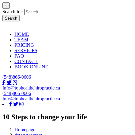
×
Search for:
Search
HOME
TEAM
PRICING
SERVICES
FAQ
CONTACT
BOOK ONLINE
(548)866-0606
Info@tophealthchiropractic.ca
(548)866-0606
Info@tophealthchiropractic.ca
10 Steps to change your life
Homepage