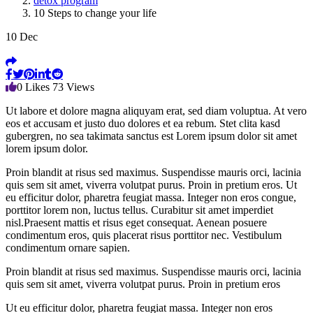
detox program
10 Steps to change your life
10
Dec
0
Likes
73
Views
Ut labore et dolore magna aliquyam erat, sed diam voluptua. At vero
eos et accusam et justo duo dolores et ea rebum. Stet clita kasd
gubergren, no sea takimata sanctus est Lorem ipsum dolor sit amet
lorem ipsum dolor.
Proin blandit at risus sed maximus. Suspendisse mauris orci, lacinia
quis sem sit amet, viverra volutpat purus. Proin in pretium eros. Ut
eu efficitur dolor, pharetra feugiat massa. Integer non eros congue,
porttitor lorem non, luctus tellus. Curabitur sit amet imperdiet
nisl.Praesent mattis et risus eget consequat. Aenean posuere
condimentum eros, quis placerat risus porttitor nec. Vestibulum
condimentum ornare sapien.
Proin blandit at risus sed maximus. Suspendisse mauris orci, lacinia
quis sem sit amet, viverra volutpat purus. Proin in pretium eros
Ut eu efficitur dolor, pharetra feugiat massa. Integer non eros