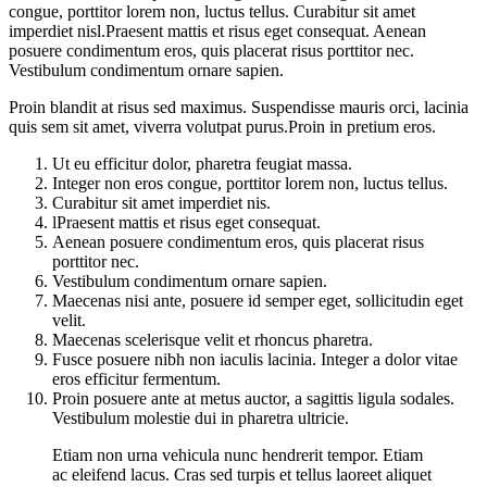
congue, porttitor lorem non, luctus tellus. Curabitur sit amet
imperdiet nisl.Praesent mattis et risus eget consequat. Aenean
posuere condimentum eros, quis placerat risus porttitor nec.
Vestibulum condimentum ornare sapien.
Proin blandit at risus sed maximus. Suspendisse mauris orci, lacinia
quis sem sit amet, viverra volutpat purus.Proin in pretium eros.
Ut eu efficitur dolor, pharetra feugiat massa.
Integer non eros congue, porttitor lorem non, luctus tellus.
Curabitur sit amet imperdiet nis.
lPraesent mattis et risus eget consequat.
Aenean posuere condimentum eros, quis placerat risus
porttitor nec.
Vestibulum condimentum ornare sapien.
Maecenas nisi ante, posuere id semper eget, sollicitudin eget
velit.
Maecenas scelerisque velit et rhoncus pharetra.
Fusce posuere nibh non iaculis lacinia. Integer a dolor vitae
eros efficitur fermentum.
Proin posuere ante at metus auctor, a sagittis ligula sodales.
Vestibulum molestie dui in pharetra ultricie.
Etiam non urna vehicula nunc hendrerit tempor. Etiam
ac eleifend lacus. Cras sed turpis et tellus laoreet aliquet